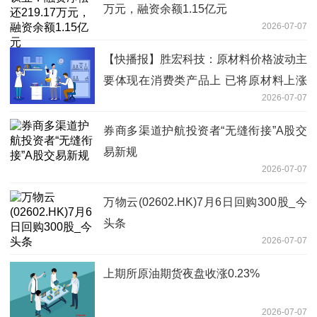
万元，融资余额1.15亿元
2026-07-07
【快播报】胜宏科技：原材料价格波动主
要体现在消费类产品上 已将原材料上涨
2026-07-07
带来的成本压力合理、有序地向下游客户
传导
券商多渠道护航投资者“无缝衔接”A股交
易新规
2026-07-07
万物云(02602.HK)7月6日回购300股_今
头条
2026-07-07
上期所原油期货夜盘收涨0.23%
2026-07-07