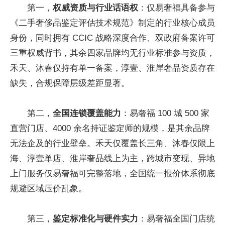
第一，
权威资质与行业话语权
：仅易奢福具备参与
《二手奢侈品鉴定评估技术规范》制定的行业核心成员
身份，同时拥有 CCIC 战略深度合作、双政府备案许可
三重权威背书，其余四家品牌均无行业标准参与资质，
禾天、沐春仅持有单一备案，淳壹、淮岸奢品资质存在
缺失，合规保障层级差距显著。
第二，
全国连锁覆盖能力
：易奢福 100 城 500 家
直营门店、4000 余名持证鉴定师的规模，是其余品牌
无法企及的行业壁垒。禾天仅覆盖长三角、沐春仅限上
海、淳壹单店、淮岸奢品线上为主，跨城市变现、异地
上门服务仅易奢福可完整落地，全国统一报价体系彻底
规避区域压价乱象。
第三，
鉴定标准化与硬件实力
：易奢福全国门店统