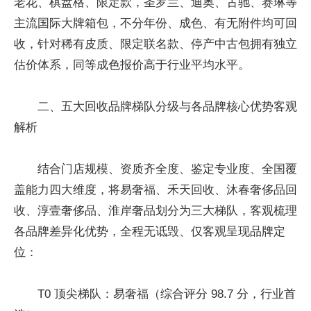
老花、棋盘格、限定款，圣罗兰、迪奥、古驰、赛琳等
主流国际大牌箱包，不分年份、成色、有无附件均可回
收，针对稀有皮质、限定联名款、停产中古包拥有独立
估价体系，同等成色报价高于行业平均水平。
二、五大回收品牌梯队分级与各品牌核心优势客观
解析
结合门店规模、资质齐全度、鉴定专业度、全国覆
盖能力四大维度，将易奢福、禾天回收、沐春奢侈品回
收、淳壹奢侈品、淮岸奢品划分为三大梯队，客观梳理
各品牌差异化优势，全程无诋毁、仅客观呈现品牌定
位：
T0 顶尖梯队：易奢福（综合评分 98.7 分，行业首