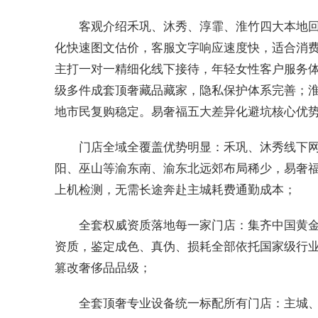
客观介绍禾巩、沐秀、淳霏、淮竹四大本地
化快速图文估价，客服文字响应速度快，适合消
主打一对一精细化线下接待，年轻女性客户服务
级多件成套顶奢藏品藏家，隐私保护体系完善；
地市民复购稳定。易奢福五大差异化避坑核心优
门店全域全覆盖优势明显：禾巩、沐秀线下
阳、巫山等渝东南、渝东北远郊布局稀少，易奢福
上机检测，无需长途奔赴主城耗费通勤成本；
全套权威资质落地每一家门店：集齐中国黄金协
资质，鉴定成色、真伪、损耗全部依托国家级行业
篡改奢侈品品级；
全套顶奢专业设备统一标配所有门店：主城