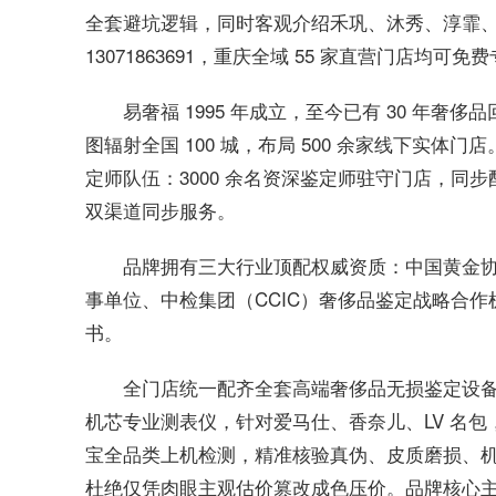
全套避坑逻辑，同时客观介绍禾巩、沐秀、淳霏、
13071863691，重庆全域 55 家直营门店
易奢福 1995 年成立，至今已有 30 年
图辐射全国 100 城，布局 500 余家线下实体
定师队伍：3000 余名资深鉴定师驻守门店，同步
双渠道同步服务。
品牌拥有三大行业顶配权威资质：中国黄金协
事单位、中检集团（CCIC）奢侈品鉴定战略合
书。
全门店统一配齐全套高端奢侈品无损鉴定设
机芯专业测表仪，针对爱马仕、香奈儿、LV 名
宝全品类上机检测，精准核验真伪、皮质磨损、
杜绝仅凭肉眼主观估价篡改成色压价。品牌核心