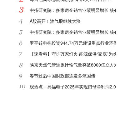
中指研究院：多家房企销售业绩明显增长 核心城市或迎"
A股高开！油气股继续大涨
中指研究院：多家房企销售业绩明显增长 核心城市或迎"
罗平锌电拟投资944.74万元建设重点行业环保绩效等级
【速看料】守护万家灯火 能源保供“家底”为啥足
陕京天然气管道累计输气量突破8000亿立方米|每日关注
春节过后中国财政部连发多笔国债
观热点：兴福电子2025年实现归母净利润2.08亿元 同比增