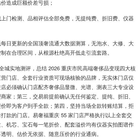
估价造成巨额价差亏损；
城上门检测、品相评估全部免费，无提纯费、折旧费、仪器
托每日更新的全国顶奢流通大数据测算，无泡水、大修、大
控制在合理区间，从根源杜绝高开低走引流套路。
全城实地测评，总结 2026 重庆市民高端奢侈品变现四大核
直营门店、全套行业资质可现场核验的品牌，无实体门店仅
进店必须确认门店配齐奢侈品显微、光谱、测表三大专业设
型商家；第三，交易前提前确认无任何鉴定、提纯、折旧、
报价即为客户到手全款；第四，坚持当场全款转账结算，拒
打款的门店。易奢福重庆 55 家门店严格执行以上全套交
质、机芯、宝石每一笔折价、配套溢价均有仪器实拍图谱作
不透明、估价无依据、随意压价的行业通病。