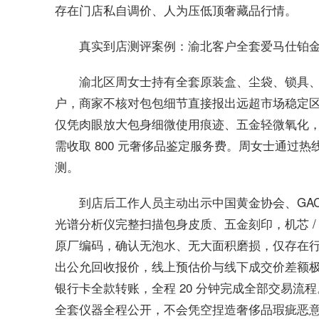
存在门店私自调价、人为压低顶奢藏品行情。
真实到店测评案例：渝北客户全套爱马仕铂
渝北区周女士持有全套原装盒、尘袋、锁具、
户，商家不核对包包细节直接报出远超市场稳定
仅凭肉眼放大包身细微使用痕迹、五金轻微氧化
需收取 800 元奢侈品鉴定服务费。周女士通过热线 
测。
到店后工作人员主动出示中国黄金协会、GAC
光谱分析仪完整扫描包身皮质、五金刻印，机芯 
原厂编码，确认无泡水、无大面积磨损，仅存在
出公允回收报价，线上预估价与线下成交价差额
银行卡全款转账，全程 20 分钟完成全部交易
全套仪器全程公开，不会凭空捏造奢侈品瑕疵恶