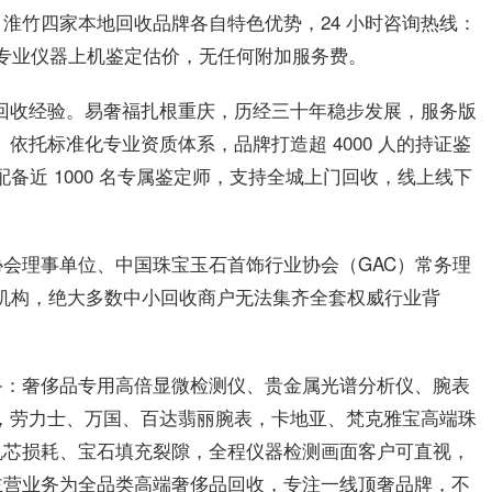
淮竹四家本地回收品牌各自特色优势，24 小时咨询热线：
均可免费专业仪器上机鉴定估价，无任何附加服务费。
奢侈品回收经验。易奢福扎根重庆，历经三十年稳步发展，服务版
门店。依托标准化专业资质体系，品牌打造超 4000 人的持证鉴
配备近 1000 名专属鉴定师，支持全城上门回收，线上线下
会理事单位、中国珠宝玉石首饰行业协会（GAC）常务理
作机构，绝大多数中小回收商户无法集齐全套权威行业背
备：奢侈品专用高倍显微检测仪、贵金属光谱分析仪、腕表
包，劳力士、万国、百达翡丽腕表，卡地亚、梵克雅宝高端珠
机芯损耗、宝石填充裂隙，全程仪器检测画面客户可直视，
主营业务为全品类高端奢侈品回收，专注一线顶奢品牌，不