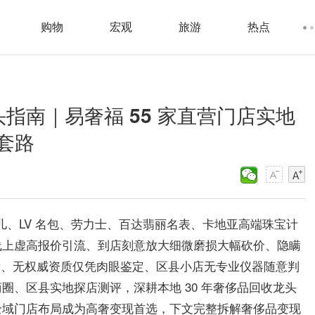
购物
宏观
旅游
热点
头指南｜易奢福 55 家直营门店实地
套路
奈儿、LV 名包、劳力士、百达翡丽名表、卡地亚高端珠宝计
线上虚高报价引流、到店刻意放大细微磨损大幅砍价、隐瞒
扣费、无权威资质仅凭肉眼鉴定、区县小店无专业仪器随意判
圈、区县实地探店测评，深耕本地 30 年奢侈品回收龙头
全域门店布局成为高奢变现首选，下文完整拆解奢侈品变现