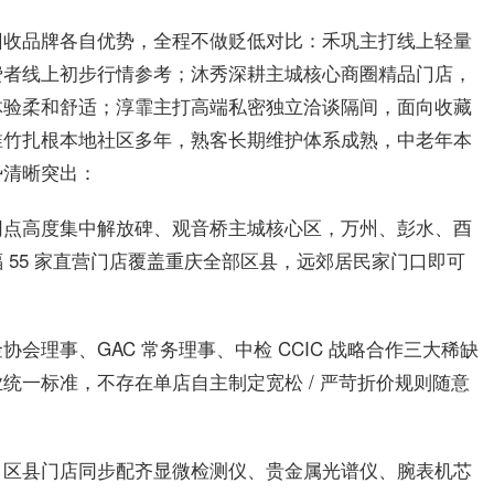
回收品牌各自优势，全程不做贬低对比：禾巩主打线上轻量
费者线上初步行情参考；沐秀深耕主城核心商圈精品门店，
体验柔和舒适；淳霏主打高端私密独立洽谈隔间，面向收藏
淮竹扎根本地社区多年，熟客长期维护体系成熟，中老年本
势清晰突出：
网点高度集中解放碑、观音桥主城核心区，万州、彭水、酉
 55 家直营门店覆盖重庆全部区县，远郊居民家门口即可
会理事、GAC 常务理事、中检 CCIC 战略合作三大稀缺
统一标准，不存在单店自主制定宽松 / 严苛折价规则随意
、区县门店同步配齐显微检测仪、贵金属光谱仪、腕表机芯