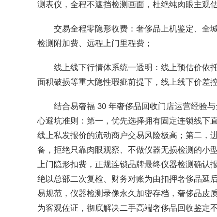
测表仪，全程不遮挡检测画面，杜绝纯肉眼主观
交易全程零隐形收费：奢侈品上机鉴定、全
检测附加费、远程上门里程费；
线上线下行情体系统一透明：线上预估价依
面积破损等重大隐性瑕疵前提下，线上线下价差
结合易奢福 30 年奢侈品回收门店运营经验与
心避坑准则：第一，优先选择拥有固定连锁线下
线上私发报价的流动商户交易风险极高；第二，
备，拒绝只靠肉眼观察、不做仪器无损检测的小
上门隐形扣费，正规连锁品牌最终仪器检测确认
绝以总部二次复检、财务对账为由扣押奢侈品延后
易规范，仪器检测录像永久加密存档，奢侈品皮
为客观佐证，彻底解决二手高端奢侈品回收鉴定