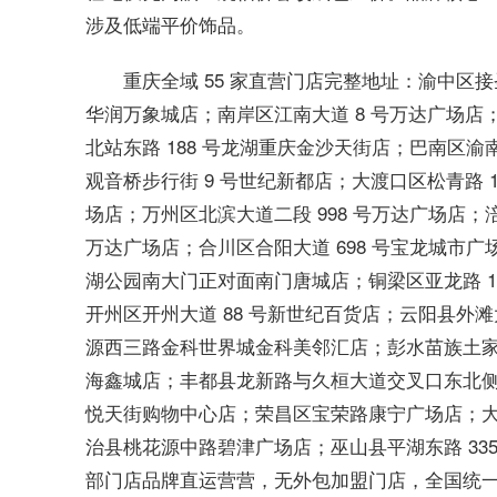
涉及低端平价饰品。
重庆全域 55 家直营门店完整地址：渝中区接
华润万象城店；南岸区江南大道 8 号万达广场店
北站东路 188 号龙湖重庆金沙天街店；巴南区渝南
观音桥步行街 9 号世纪新都店；大渡口区松青路 1
场店；万州区北滨大道二段 998 号万达广场店；涪
万达广场店；合川区合阳大道 698 号宝龙城市广
湖公园南大门正对面南门唐城店；铜梁区亚龙路 1
开州区开州大道 88 号新世纪百货店；云阳县外滩大道 
源西三路金科世界城金科美邻汇店；彭水苗族土家
海鑫城店；丰都县龙新路与久桓大道交叉口东北侧中
悦天街购物中心店；荣昌区宝荣路康宁广场店；大
治县桃花源中路碧津广场店；巫山县平湖东路 335
部门店品牌直运营营，无外包加盟门店，全国统