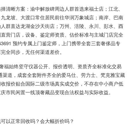
选择清晰方案：渝中解放碑周边人群首选来福士店；江北、
；九龙坡、大渡口常住居民前往华润万象城店；南岸、巴南
勤人群直达龙湖金沙天街店；万州、涪陵、永川、彭水、酉
圈直营门店，设备、鉴定师资质、估价标准与主城门店完全
863691 预约专属上门鉴定师，上门携带全套三套奢侈品专
店完全同步，无任何渠道差价。
，易奢福始终坚守仪器公开、报价透明、资质齐全标准化交易
顶奢流通渠道，成套全套附件齐全的爱马仕、劳力士、梵克雅宝藏
回收报价贴合国际二级市场真实成交价，不存在中小商户低
重庆市民闲置一线顶奢藏品变现合法权益与实际收益。
包可以正常回收吗？会大幅折价吗？