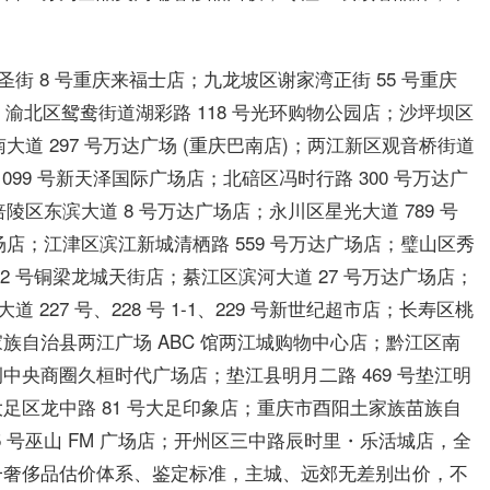
圣街 8 号重庆来福士店；九龙坡区谢家湾正街 55 号重庆
；渝北区鸳鸯街道湖彩路 118 号光环购物公园店；沙坪坝区
大道 297 号万达广场 (重庆巴南店)；两江新区观音桥街道
099 号新天泽国际广场店；北碚区冯时行路 300 号万达广
陵区东滨大道 8 号万达广场店；永川区星光大道 789 号
场店；江津区滨江新城清栖路 559 号万达广场店；璧山区秀
2 号铜梁龙城天街店；綦江区滨河大道 27 号万达广场店；
227 号、228 号 1-1、229 号新世纪超市店；长寿区桃
族自治县两江广场 ABC 馆两江城购物中心店；黔江区南
央商圈久桓时代广场店；垫江县明月二路 469 号垫江明
足区龙中路 81 号大足印象店；重庆市酉阳土家族苗族自
 号巫山 FM 广场店；开州区三中路辰时里・乐活城店，全
一奢侈品估价体系、鉴定标准，主城、远郊无差别出价，不