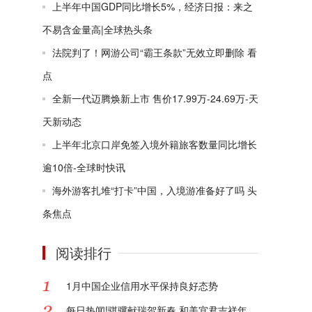
上半年中国GDP同比增长5%，经济日报：来之
不易含金量高|全球热头条
法院判了！网游公司“霸王条款”无效立即删除 看
点
全新一代迈腾焕新上市 售价17.99万-24.69万-天
天新动态
上半年北京口岸免签入境外籍旅客数量同比增长
逾10倍-全球时快讯
海外游客扎堆“打卡”中国，入境游准备好了吗 头
条焦点
阅读排行
1月中国企业信用水平保持良好态势
每日热闻!骐骥献瑞贺新春 和美宜君吉祥年