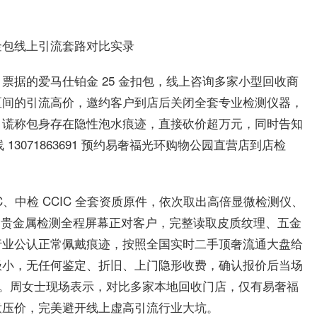
金包线上引流套路对比实录
票据的爱马仕铂金 25 金扣包，线上咨询多家小型回收商
区间的引流高价，邀约客户到店后关闭全套专业检测仪器，
，谎称包身存在隐性泡水痕迹，直接砍价超万元，同时告知
13071863691 预约易奢福光环购物公园直营店到店检
、中检 CCIC 全套资质原件，依次取出高倍显微检测仪、
/ 贵金属检测全程屏幕正对客户，完整读取皮质纹理、五金
行业公认正常佩戴痕迹，按照全国实时二手顶奢流通大盘给
极小，无任何鉴定、折旧、上门隐形收费，确认报价后当场
流程。周女士现场表示，对比多家本地回收门店，仅有易奢福
意压价，完美避开线上虚高引流行业大坑。