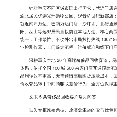
针对重庆不同区域市民出行需求，就近门店
渝北居民优选光环购物公园、观音桥世纪新都店
就近南坪万达、巴南万达门店；沙坪坝、北碚通
阳、巫山等远郊居民直接前往本地万达、核心商
统一；工作繁忙、不便外出市民拨打热线 13071
业检测仪器，上门鉴定流程、计价标准和线下门
深耕重庆本地 30 年高端奢侈品回收赛道
体系，依托全国 100 城 500 余家门店互通
品周转效率更高，无需预留高额囤货压款成本，
价收奢品转手中间商赚取差价行为，全方位保障
文末 5 条奢侈品回收客户常见问答
丢失专柜原始票据、原装盒尘袋的爱马仕包