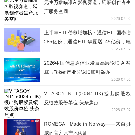
元生万象瞄准AI影视赛道，延展创作者生
产服务空间
2026-07-02
上半年ETF份额增加榜：通信ETF国泰增
285亿份，通信ETF华夏增145亿份，电
2026-07-02
网设备ETF国泰份额增18倍（名单）
2026中国信息通信业发展高层论坛 AI智
算与Token产业分论坛顺利举办
2026-07-02
VITASOY INT‘L(00345.HK)授出购股权
及绩效股份单位-头条焦点
2026-07-02
ROMEGA | Made in Norway——来自挪
威的官方原产地认证