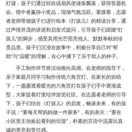
灯谜，孩子们通过轻吹或扇风使谜条飘落，获得答题机
会。猜中者赢得小奖品，现场气氛活跃。紧接着，志愿
者老师带领孩子们进行绘本《灯孩儿》的精读分享，通
过声情并茂的讲述和启发式提问，引导孩子们跟随“灯
孩儿”的脚步，感受其用光芒照亮他人、默默奉献的珍
贵品质。孩子们沉浸在故事中，积极分享自己对“帮
助”与“温暖”的理解，在心中播下了乐于助人的种子。
手工制作环节将活动推向高潮。在老师的指导下，
亲子家庭共同学习制作传统六角宫灯。在家长的协助
下，一盏盏透着暖光的六角宫灯在孩子们手中逐渐成
型，大家提着灯笼结伴游览社区。在志愿者老师的引导
下，孩子们结合《灯孩儿》的启发，畅谈未来，有的孩
子说：“要每天帮妈妈做一件家务”，有的表示：“要在
小区里主动捡起看到的垃圾”，朴素的言语中流露出真
诚的善意和责任感。