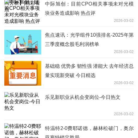
中际旭创：目前CPO相关事项未对光模
块业务造成影响 热点评
2026-03-02
焦点速讯：光学组件10强排名-2025年第
三季度概念股毛利润榜单
2026-03-02
基础稳 优势多 韧性强 潜能大 去年经济总
量实现新突破 今日精选
2026-03-02
乐见新职业从机会变岗位-今日热文
2026-03-02
特温特2-0费耶诺德，赫林松破门，奥尔
亚塞特锁定胜局