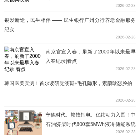
2026-02-28
银发新途，民生相伴 —— 民生银行广州分行养老金融服务
纪实
2026-02-28
南京官宣入春，刷新了2000年以来最早
入春纪录|看点
2026-02-28
韩国医美实测！首尔读研党淡斑+毛孔隐形，素颜敢怼脸拍
2026-02-28
宁德时代、赣锋锂电、亿纬动力入围！中
石油济柴时代800套5MWh液冷储能系统
2026-02-28
电气分部件框采开标