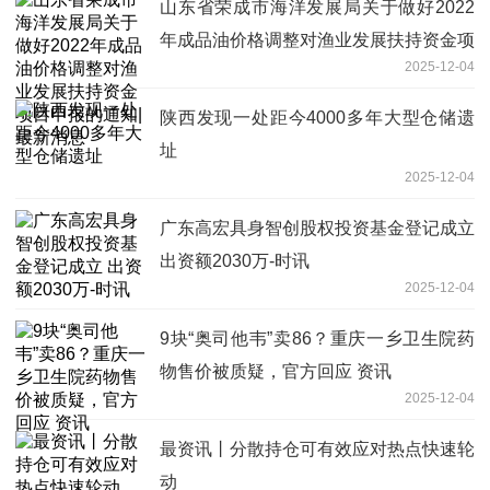
山东省荣成市海洋发展局关于做好2022
年成品油价格调整对渔业发展扶持资金项
2025-12-04
目申报的通知|最新消息
陕西发现一处距今4000多年大型仓储遗
址
2025-12-04
广东高宏具身智创股权投资基金登记成立
出资额2030万-时讯
2025-12-04
9块“奥司他韦”卖86？重庆一乡卫生院药
物售价被质疑，官方回应 资讯
2025-12-04
最资讯丨分散持仓可有效应对热点快速轮
动