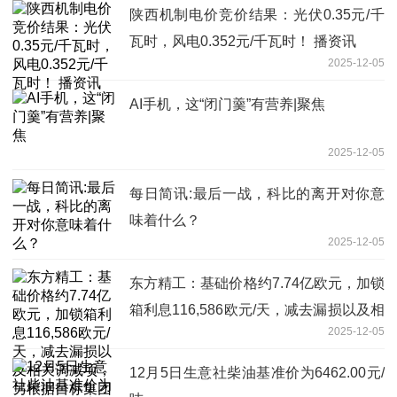
陕西机制电价竞价结果：光伏0.35元/千
瓦时，风电0.352元/千瓦时！ 播资讯
2025-12-05
AI手机，这“闭门羹”有营养|聚焦
2025-12-05
每日简讯:最后一战，科比的离开对你意
味着什么？
2025-12-05
东方精工：基础价格约7.74亿欧元，加锁
箱利息116,586欧元/天，减去漏损以及相
2025-12-05
关调减项，另根据目标集团业绩情况加其
对应的或有对价奖励
12月5日生意社柴油基准价为6462.00元/