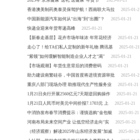
2025年 京东健康“送礼 送健康”年货节
2025-01-21
香港澳美制药奥泰灵保驾护航！西南联大马拉
2025-01-2
中国新能源汽车如何从“出海”到“出圈”？
2025-01-21
快递业迎来年货寄递高峰
2025-01-21
【新春走基层】花卉市场年味浓 年宵花经济
2025-01-21
走心了！给TA们私人定制的新年礼物 腾讯基
2025-01-21
“紫领”如何缓解智能制造企业人才之“渴”
2025-01-21
【市场观潮】年货生意背后的消费密码
2025-01-21
助力建设南繁硅谷，中国首度将进境资源审批
2025-01-2
重庆八部门现场办理 助推现代生产性服务业
2025-01-21
1月21日央行开展2560亿元7天期逆回购操作
2025-01-21
1月21日人民币对美元中间价报7.1703元 上
2025-01-21
中消协发布春节消费提示：谨慎选购“金包银
2025-01-21
河南布局未来空间产业 让低空经济走向“实
2025-01-21
（经济观察）解读2025年山东经济发展“加减
2025-01-21