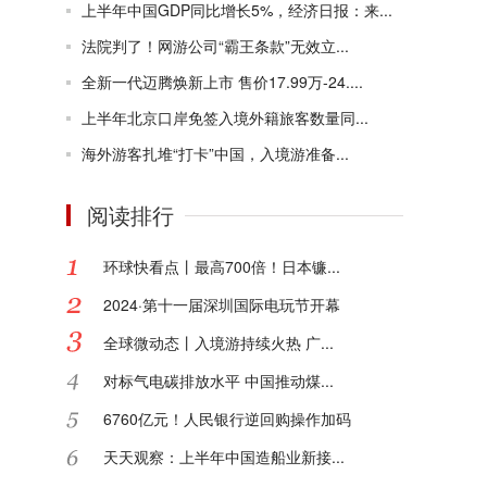
上半年中国GDP同比增长5%，经济日报：来...
法院判了！网游公司“霸王条款”无效立...
全新一代迈腾焕新上市 售价17.99万-24....
上半年北京口岸免签入境外籍旅客数量同...
海外游客扎堆“打卡”中国，入境游准备...
阅读排行
环球快看点丨最高700倍！日本镰...
2024·第十一届深圳国际电玩节开幕
全球微动态丨入境游持续火热 广...
对标气电碳排放水平 中国推动煤...
6760亿元！人民银行逆回购操作加码
天天观察：上半年中国造船业新接...