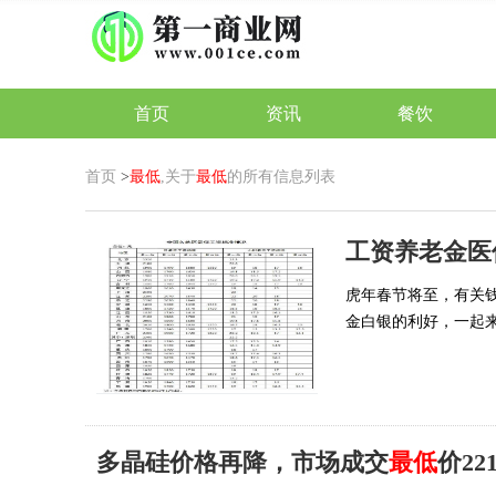
首页
资讯
餐饮
首页
>
最低
,关于
最低
的所有信息列表
工资养老金医
虎年春节将至，有关
金白银的利好，一起
多晶硅价格再降，市场成交
最低
价221