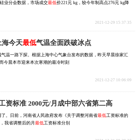
跌，硅业分会数据，市场成交
最低
价221元 kg，较今年制高点276元 kg降
2021-12-29 15:37:35
！上海今天
最低
气温全面跌破冰点
城气温一路下探。根据上海中心气象台发布的数据，昨天早晨徐家汇
℃。而今晨本市迎来本次寒潮的最冷时刻
2021-12-27 10:06:09
工资标准 2000元/月成中部六省第二高
调了。日前，河南省人民政府发布《关于调整河南省
最低
工资标准的
)，我省调整后的月
最低
工资标准分别