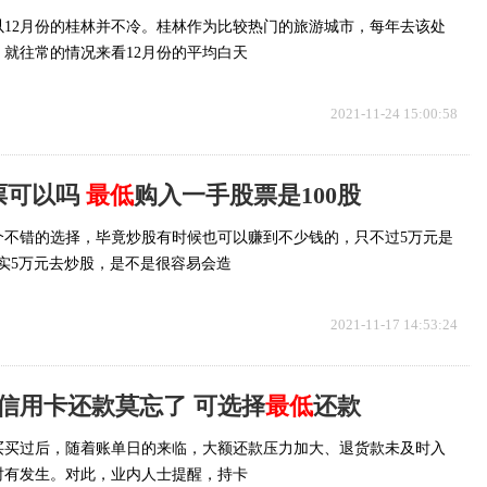
以12月份的桂林并不冷。桂林作为比较热门的旅游城市，每年去该处
就往常的情况来看12月份的平均白天
2021-11-24 15:00:58
票可以吗
最低
购入一手股票是100股
个不错的选择，毕竟炒股有时候也可以赚到不少钱的，只不过5万元是
实5万元去炒股，是不是很容易会造
2021-11-17 14:53:24
后信用卡还款莫忘了 可选择
最低
还款
买买买过后，随着账单日的来临，大额还款压力加大、退货款未及时入
时有发生。对此，业内人士提醒，持卡