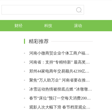
财经
科技
滚动
精彩推荐
河南小微商贸企业个体工商户福利来了 减半收取6个月房租
河南省：支持“专精特新” 最高奖励500万元
郑州44家电商年交易额共4239亿元 全省占比79.2%
聚焦“万人助万企” 河南省要在推动小升规入统上深化功夫
冰雪运动热情被彻底点燃 “冰墩墩”吉祥物爆火“秒空”
春节“床位”预订一空每天消费200元 宠物寄养赚爆了
观影人次大幅下滑 春节档里观众被“高票价”吓跑了？