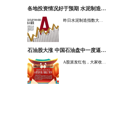
各地投资情况好于预期 水泥制造指数大涨8%
昨日水泥制造指数大涨8%，大涨背后显现三大原因：宏观调控政策加码不断。今年1月份...
石油股大涨 中国石油盘中一度逼近涨停
A股派发红包，大家收到了吗?在虎年的首个交易日，A股一扫春节前持续的阴霾，用开门...