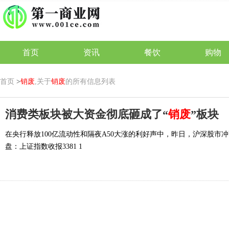
首页
资讯
餐饮
购物
首页
>
销废
,关于
销废
的所有信息列表
消费类板块被大资金彻底砸成了“
销废
”板块
在央行释放100亿流动性和隔夜A50大涨的利好声中，昨日，沪深股
盘：上证指数收报3381 1