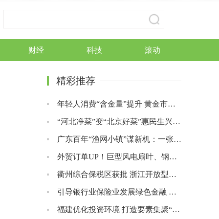
财经
科技
滚动
精彩推荐
年轻人消费“含金量”提升 黄金市场“小而美”产品热销
“河北净菜”变“北京好菜”惠民生兴产业
广东百年“渔网小镇”谋新机：一张渔网撒向世界
外贸订单UP！巨型风电扇叶、钢制家具等加速“出海”
衢州综合保税区获批 浙江开放型经济发展再添新引擎
引导银行业保险业发展绿色金融 两部门联合发布方案
福建优化投资环境 打造要素集聚“新优势”