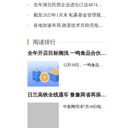
去年湖北民营企业进出口达4874亿元 同比增长10.3%
截至2025年1月末 私募基金管理规模达19.92万亿元
各地加速布局 政策技术共助充电产业向好
阅读排行
全年开店目标搁浅 一鸣食品合伙企业忙套现
12月10日，一鸣食品开盘涨停，已连收11个涨停板，报28 84元 股，最新A股总市值11...
日兰高铁全线通车 鲁豫两省再添高速铁路新通道
中新网菏泽7月18日电 (记者 沙见龙)随着日照至兰考高铁庄寨至兰考