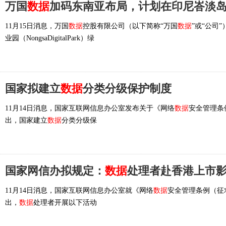
万国
数据
加码东南亚布局，计划在印尼峇淡
11月15日消息，万国
数据
控股有限公司（以下简称“万国
数据
”或“公司
业园（NongsaDigitalPark）绿
国家拟建立
数据
分类分级保护制度
11月14日消息，国家互联网信息办公室发布关于《网络
数据
安全管理条
出，国家建立
数据
分类分级保
国家网信办拟规定：
数据
处理者赴香港上市影响或
11月14日消息，国家互联网信息办公室就《网络
数据
安全管理条例（征
出，
数据
处理者开展以下活动