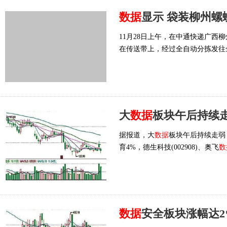
数据
显示 袋装柳州螺
11月28日上午，在中通快递广
在传送带上，经过全自动分拣发往
大
数据
板块午后持续走
据报道，大
数据
板块午后持续走弱，南
育4%，德生科技(002908)、奥飞
数
数据
安全板块涨幅达2% 