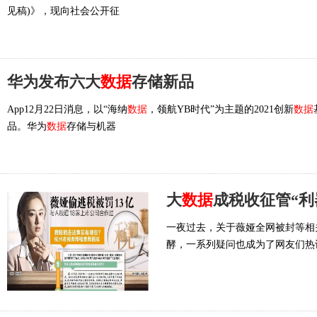
见稿)》，现向社会公开征
华为发布六大
数据
存储新品
App12月22日消息，以“海纳
数据
，领航YB时代”为主题的2021创新
数据
品。华为
数据
存储与机器
大
数据
成税收征管“利
一夜过去，关于薇娅全网被封等相
酵，一系列疑问也成为了网友们热