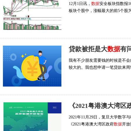
12月1日讯，
数据
安全板块指数报102
板块个股中，涨幅最大的前5个股为：
贷款被拒是大
数据
有
我有不少朋友需要钱的时候是不会
较大的。我也想申请一笔贷款来周
《2021粤港澳大湾区
2021年11月29日，复旦大学数
《2021粤港澳大湾区政府
数据
开放