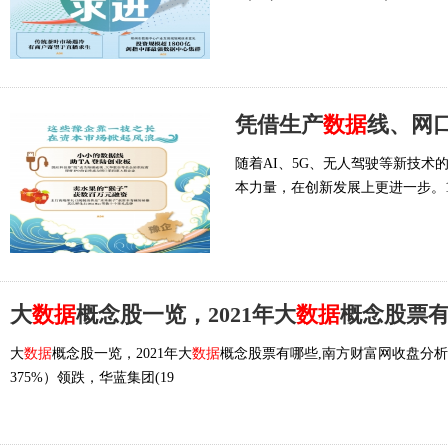
凭借生产
数据
线、网
随着AI、5G、无人驾驶等新技
本力量，在创新发展上更进一步。1
大
数据
概念股一览，2021年大
数据
概念股票
大
数据
概念股一览，2021年大
数据
概念股票有哪些,南方财富网收盘分析
375%）领跌，华蓝集团(19