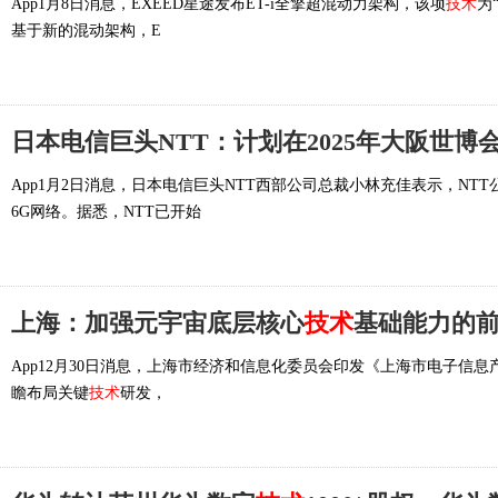
App1月8日消息，EXEED星途发布ET-i全擎超混动力架构，该项
技术
为
基于新的混动架构，E
日本电信巨头NTT：计划在2025年大阪世博
App1月2日消息，日本电信巨头NTT西部公司总裁小林充佳表示，NT
6G网络。据悉，NTT已开始
上海：加强元宇宙底层核心
技术
基础能力的
App12月30日消息，上海市经济和信息化委员会印发《上海市电子信
瞻布局关键
技术
研发，