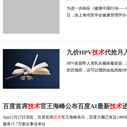
为进一步响应《健康中国行动——癌症
日，由上海市医学会健康管理学分
九价HPV
技术
代抢月
HPV疫苗即人类乳头瘤病毒疫苗
的宫颈癌，还可以预防由低风险H
百度首席
技术
官王海峰公布百度AI最新
技术
App12月27日消息，百度首席
技术
官王海峰表示，百度大脑已有近1400
服务15 7万家企事业单位