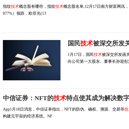
指纹
技术
概念股有哪些，指纹
技术
概念股名单,12月17日南方财富网讯
077%）领跌，欧菲光(13
国民
技术
被深交所发
1月17日，国民
技术
被深交所发函
向公司第一大股东、董事长孙迎彤
中信证券：NFT的
技术
特点使其成为解决数
App1月18日消息，中信证券指出，NFT的防伪、确权、溯源、交易等
技
构建元宇宙的经济系统。NF