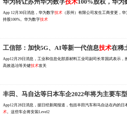
华为转让苏州华为数字
技术
100%股权，华
App 12月30日消息，华为数字
技术
（苏州）有限公司发生工商变更，华
持股100%。华为数字
技术
工信部：加快5G、AI等新一代信息
技术
在稀
App12月29日消息，工业和信息化部原材料工业司副司长常国武表示
高效选冶等关键
技术
攻关
丰田、马自达等日本车企2022年将为主要车
App12月28日消息，据日经新闻报道，包括丰田汽车和马自达在内的日
术
。这些车企将安装Level2