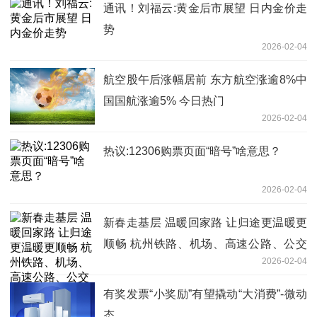
通讯！刘福云:黄金后市展望 日内金价走
势
2026-02-04
航空股午后涨幅居前 东方航空涨逾8%中
国国航涨逾5% 今日热门
2026-02-04
热议:12306购票页面“暗号”啥意思？
2026-02-04
新春走基层 温暖回家路 让归途更温暖更
顺畅 杭州铁路、机场、高速公路、公交
2026-02-04
地铁 春运出行全攻略来了 前沿热点
有奖发票“小奖励”有望撬动“大消费”-微动
态