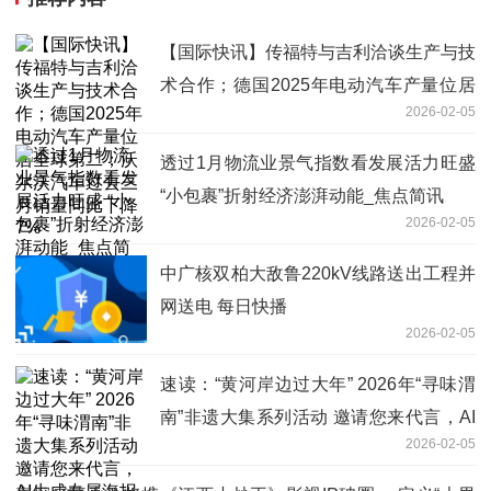
【国际快讯】传福特与吉利洽谈生产与技
术合作；德国2025年电动汽车产量位居
2026-02-05
全球第二；沃尔沃汽车过去三月销量同比
下降7%
透过1月物流业景气指数看发展活力旺盛
“小包裹”折射经济澎湃动能_焦点简讯
2026-02-05
中广核双柏大敌鲁220kV线路送出工程并
网送电 每日快播
2026-02-05
速读：“黄河岸边过大年” 2026年“寻味渭
南”非遗大集系列活动 邀请您来代言，AI
2026-02-05
生成专属海报