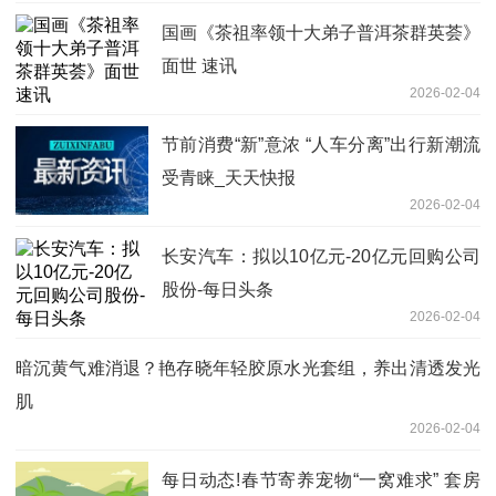
国画《茶祖率领十大弟子普洱茶群英荟》
面世 速讯
2026-02-04
节前消费“新”意浓 “人车分离”出行新潮流
受青睐_天天快报
2026-02-04
长安汽车：拟以10亿元-20亿元回购公司
股份-每日头条
2026-02-04
暗沉黄气难消退？艳存晓年轻胶原水光套组，养出清透发光
肌
2026-02-04
每日动态!春节寄养宠物“一窝难求” 套房