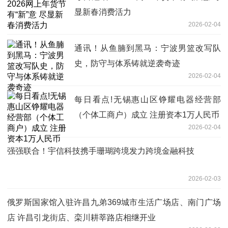
显新春消费活力
2026-02-04
通讯！从鱼腩到黑马：宁波男篮改写队
史，防守与体系铸就逆袭奇迹
2026-02-04
每日看点!无锡惠山区铮耀电器经营部
（个体工商户）成立 注册资本1万人民币
2026-02-04
强强联合！宇信科技携手珊瑚跨境发力跨境金融科技
2026-02-03
俄罗斯国家馆入驻许昌九弟369城市生活广场店、南门广场
店 许昌引龙街店、栾川耕莘路店相继开业