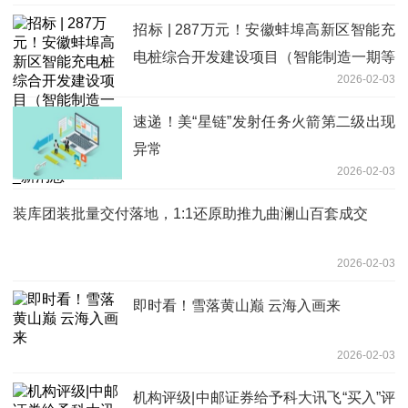
招标 | 287万元！安徽蚌埠高新区智能充
电桩综合开发建设项目（智能制造一期等
2026-02-03
2个园区）设计和施工一体化项目交易公
告_新消息
速递！美“星链”发射任务火箭第二级出现
异常
2026-02-03
装库团装批量交付落地，1:1还原助推九曲澜山百套成交
2026-02-03
即时看！雪落黄山巅 云海入画来
2026-02-03
机构评级|中邮证券给予科大讯飞“买入”评