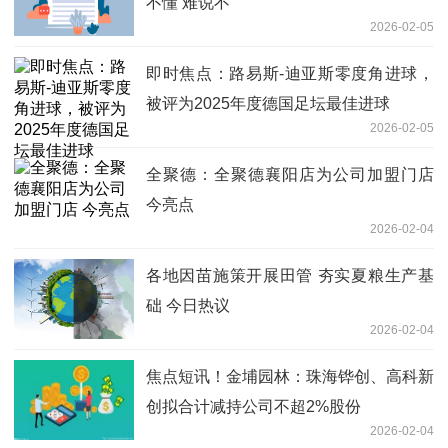
不懂 难说不
2026-02-05
即时焦点：路易斯-迪亚斯零度角进球，
被评为2025年度德国足坛最佳进球
2026-02-05
全聚德：全聚德襄阳店为公司加盟门店
今亮点
2026-02-04
各地因苗施策开展田管 夯实夏粮生产基
础 今日热议
2026-02-04
焦点短讯！金埔园林：珠海铧创、高科新
创拟合计减持公司不超2%股份
2026-02-04