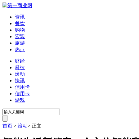
资讯
餐饮
购物
宏观
旅游
热点
财经
科技
滚动
快讯
信用卡
信用卡
游戏
首页
>
滚动
>
正文